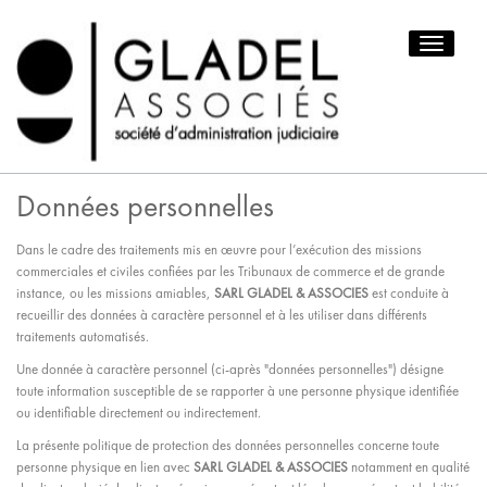
Toggle
navigatio
Données personnelles
Dans le cadre des traitements mis en œuvre pour l’exécution des missions
commerciales et civiles confiées par les Tribunaux de commerce et de grande
instance, ou les missions amiables,
SARL GLADEL & ASSOCIES
est conduite à
recueillir des données à caractère personnel et à les utiliser dans différents
traitements automatisés.
Une donnée à caractère personnel (ci-après "données personnelles") désigne
toute information susceptible de se rapporter à une personne physique identifiée
ou identifiable directement ou indirectement.
La présente politique de protection des données personnelles concerne toute
personne physique en lien avec
SARL GLADEL & ASSOCIES
notamment en qualité