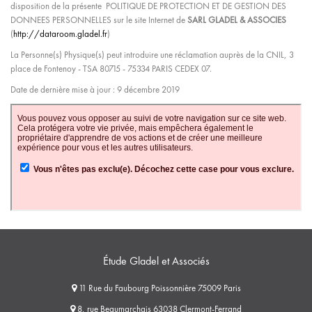
disposition de la présente POLITIQUE DE PROTECTION ET DE GESTION DES
DONNEES PERSONNELLES sur le site Internet de
SARL GLADEL & ASSOCIES
(
http://dataroom.gladel.fr
)
La Personne(s) Physique(s) peut introduire une réclamation auprès de la CNIL, 3
place de Fontenoy - TSA 80715 - 75334 PARIS CEDEX 07.
Date de dernière mise à jour : 9 décembre 2019
Étude Gladel et Associés
11 Rue du Faubourg Poissonnière 75009 Paris
8, rue Beaumarchais 63038 Clermont-Ferrand